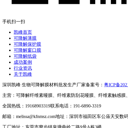
手机扫一扫
凯峰首页
可降解薄膜
可降解保护膜
可降解窗口膜
可降解纸袋
成功案例
行业资讯
关于凯峰
深圳凯峰 生物可降解膜材料批发生产厂家
备案号：
粤ICP备202
主营：可降解纤维素哑膜、纤维素防刮花哑膜、纤维素触感膜、
全国热线：19168903319
联系电话：191-6890-3319
邮箱：melissa@kfnmsz.com
地址：深圳市福田区车公庙天安数码城
工厂地址：东莞市寮步镇泉塘曲岭二路9号A栋3楼