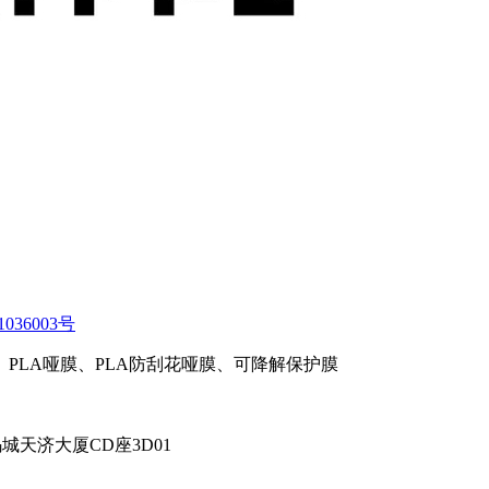
1036003号
PLA哑膜、PLA防刮花哑膜、可降解保护膜
天济大厦CD座3D01