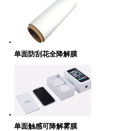
单面防刮花全降解膜
单面触感可降解雾膜