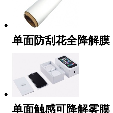
单面防刮花全降解膜
单面触感可降解雾膜