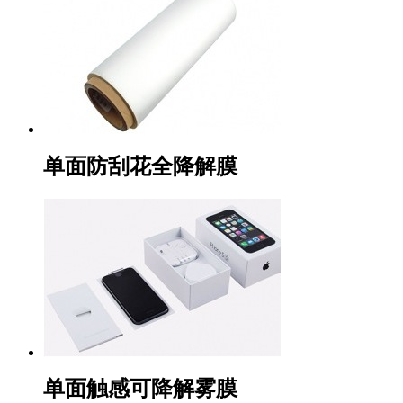
单面防刮花全降解膜
单面触感可降解雾膜