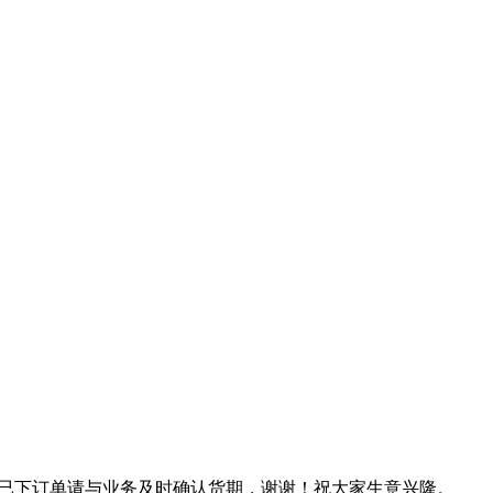
期，已下订单请与业务及时确认货期，谢谢！祝大家生意兴隆。